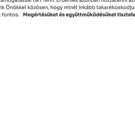
 támogatással tart fenn. Érdemes azonban hozzátenni az
ünk Önökkel közösen, hogy minél inkább takarékoskodjun
nt fontos.
Megértésüket és együttműködésüket tisztel