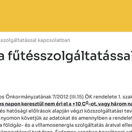
zolgáltatással kapcsolatban
 fűtésszolgáltatássa
Önkormányzatának 7/2012 (III.15) ÖK rendelete 1. szaka
0
s napon keresztül nem éri el a +10 C
-ot, vagy három na
és hatósági előírások alapján végzi közszolgáltatási t
nyomon követjük az adatokat és amennyiben a rendeleti 
 földgáz- és a villamosenergia szolgáltatás áraival ell