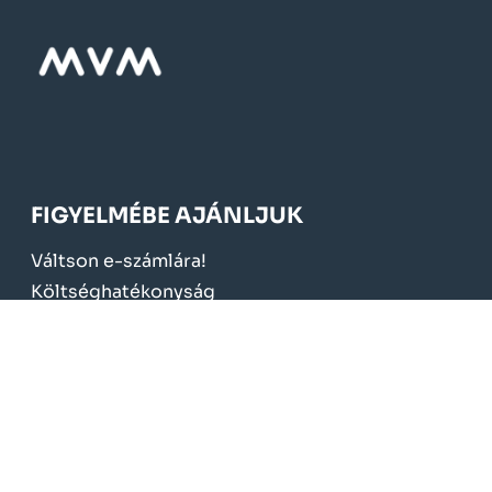
FIGYELMÉBE AJÁNLJUK
Váltson e-számlára!
Költséghatékonyság
Szolgáltatási díjak
Kedvezmények, támogatások
Elnyert pályázatok
KÖTELEZŐ TÁJÉKOZTATÁS
Üzletszabályzat