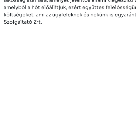
lakosság számára, amelyet jelentős állami kiegészítő
amelyből a hőt előállítjuk, ezért együttes felelősség
költségeket, ami az ügyfeleknek és nekünk is egyará
Szolgáltató Zrt.