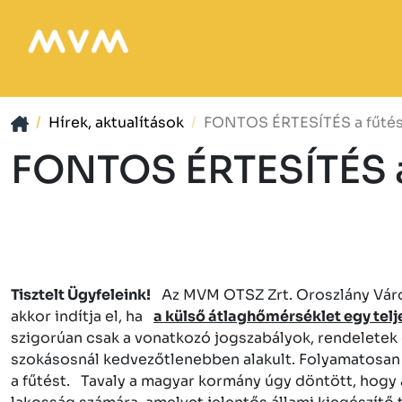
Hírek, aktualítások
FONTOS ÉRTESÍTÉS a fűtéss
FONTOS ÉRTESÍTÉS a
Tisztelt Ügyfeleink!
Az MVM OTSZ Zrt. Oroszlány Város 
akkor indítja el, ha
a külső átlaghőmérséklet egy telje
szigorúan csak a vonatkozó jogszabályok, rendeletek 
szokásosnál kedvezőtlenebben alakult. Folyamatosan 
a fűtést. Tavaly a magyar kormány úgy döntött, hogy a