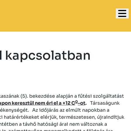
l kapcsolatban
szának (5). bekezdése alapján a fűtési szolgáltatást
0
pon keresztül nem éri el a +12 C
-ot
.
Társaságunk
evékenységét.
Az időjárás az elmúlt napokban a
határértékeket elérjük, természetesen, újraindítjuk
entétben a távhő hatósági árai nem változnak a