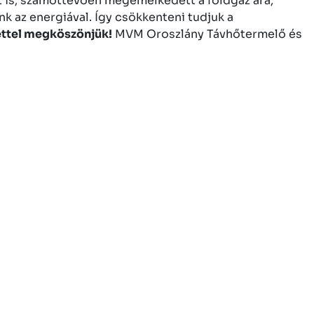
t is, számottevően megemelkedett a földgáz ára,
k az energiával. Így csökkenteni tudjuk a
ettel megköszönjük!
MVM Oroszlány Távhőtermelő és