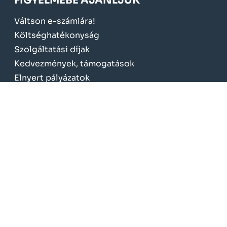
FIGYELMÉBE AJÁNLJUK
Váltson e-számlára!
Költséghatékonyság
Szolgáltatási díjak
Kedvezmények, támogatások
Elnyert pályázatok
KÖTELEZŐ TÁJÉKOZTATÁS
Üzletszabályzat
Fogyasztóvédelem
Adatvédelem
Jogszabályok
NeoSoft