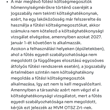
A már meglévő fűtési költségmegosztók
hőmennyiségmérőkre történő cseréjét a
jogszabály nem tekinti költséghatékonynak,
ezért, ha egy lakóközösség már felszerelte és
használja a fűtési költségmegosztókat, akkor
számukra nem kötelező a költséghatékonysági
vizsgálat elvégzése, amennyiben azokat 2027.
január 1-ét követően is alkalmazzák.
Azokon a felhasználási helyeken (épületekben),
ahol a fűtés egyedi szabályozhatósága nem
megoldott (a függőleges elosztású egycsöves
átfolyós fűtési rendszerek esetén), a jogszabály
értelmében szintén nem költséghatékony
megoldás a fűtési költségmegosztók
alkalmazása, így azt nem is kell megvalósítani.
Amennyiben a társasház azért nem végzi el a
költséghatékonysági vizsgálatot, mert a fűtés
egyedi szabályozhatósága nem megoldott,
kérjük ezt jelezzék az MVM OTSZ Zrt-nek.