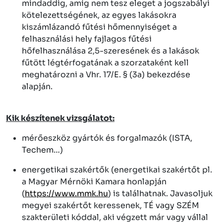
mindaddig, amíg nem tesz eleget a jogszabályi
kötelezettségének, az egyes lakásokra
kiszámlázandó fűtési hőmennyiséget a
felhasználási hely fajlagos fűtési
hőfelhasználása 2,5-szeresének és a lakások
fűtött légtérfogatának a szorzataként kell
meghatározni a Vhr. 17/E. § (3a) bekezdése
alapján.
Kik készítenek vizsgálatot:
mérőeszköz gyártók és forgalmazók (ISTA,
Techem…)
energetikai szakértők (energetikai szakértőt pl.
a Magyar Mérnöki Kamara honlapján
(
https://www.mmk.hu
) is találhatnak. Javasoljuk
megyei szakértőt keressenek, TÉ vagy SZÉM
szakterületi kóddal, aki végzett már vagy vállal