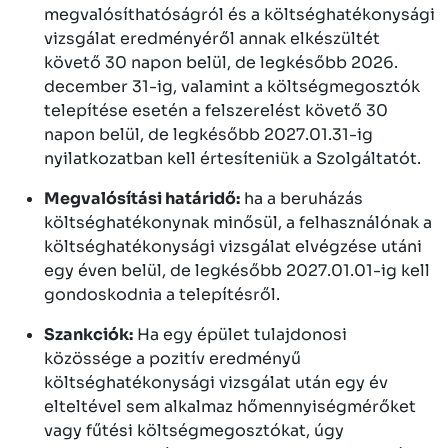
megvalósíthatóságról és a költséghatékonysági
vizsgálat eredményéről annak elkészültét
követő 30 napon belül, de legkésőbb 2026.
december 31-ig, valamint a költségmegosztók
telepítése esetén a felszerelést követő 30
napon belül, de legkésőbb 2027.01.31-ig
nyilatkozatban kell értesíteniük a Szolgáltatót.
Megvalósítási határidő:
ha a beruházás
költséghatékonynak minősül, a felhasználónak a
költséghatékonysági vizsgálat elvégzése utáni
egy éven belül, de legkésőbb 2027.01.01-ig kell
gondoskodnia a telepítésről.
Szankciók:
Ha egy épület tulajdonosi
közössége a pozitív eredményű
költséghatékonysági vizsgálat után egy év
elteltével sem alkalmaz hőmennyiségmérőket
vagy fűtési költségmegosztókat, úgy