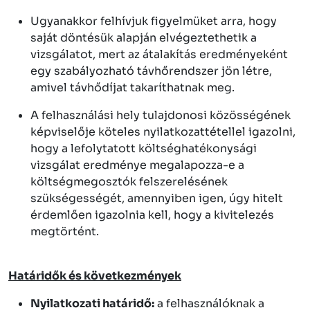
Ugyanakkor felhívjuk figyelmüket arra, hogy
saját döntésük alapján elvégeztethetik a
vizsgálatot, mert az átalakítás eredményeként
egy szabályozható távhőrendszer jön létre,
amivel távhődíjat takaríthatnak meg.
A felhasználási hely tulajdonosi közösségének
képviselője köteles nyilatkozattétellel igazolni,
hogy a lefolytatott költséghatékonysági
vizsgálat eredménye megalapozza-e a
költségmegosztók felszerelésének
szükségességét, amennyiben igen, úgy hitelt
érdemlően igazolnia kell, hogy a kivitelezés
megtörtént.
Határidők és következmények
Nyilatkozati határidő:
a felhasználóknak a