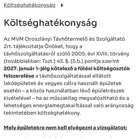
Költséghatékonyság
Költséghatékonyság
Az MVM Oroszlányi Távhőtermelő és Szolgáltató
Zrt. tájékoztatja Önöket, hogy a
távhőszolgáltatásról szóló 2005. évi XVIII. törvény
(továbbiakban: Tszt.) 43. §. (5.b.) pontja szerint
2027. január 1-jéig kötelező a fűtési költségosztók
felszerelése
a távhőszolgáltatással ellátott
lakóépületek és vegyes célra használt épületek
esetén – a közös használatban lévő épületrészek
kivételével – ha az műszakilag megvalósítható és a
lehetséges energiamegtakarítással való arányosság
tekintetében költséghatékony.
Mely épületekre nem kell elvégezni a vizsgálatot: