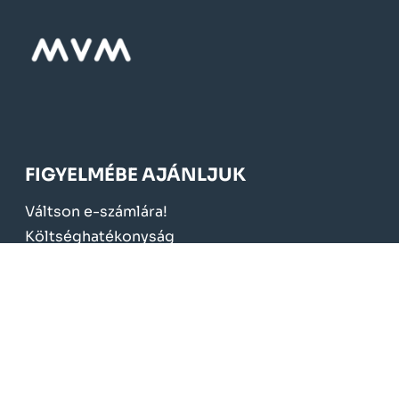
FIGYELMÉBE AJÁNLJUK
Váltson e-számlára!
Költséghatékonyság
Szolgáltatási díjak
Kedvezmények, támogatások
Elnyert pályázatok
KÖTELEZŐ TÁJÉKOZTATÁS
Üzletszabályzat