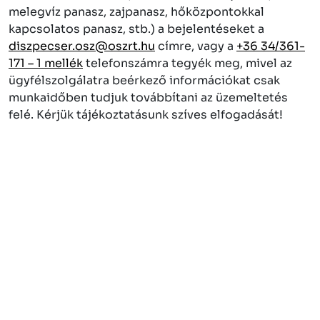
melegvíz panasz, zajpanasz, hőközpontokkal
kapcsolatos panasz, stb.) a bejelentéseket a
diszpecser.osz@oszrt.hu
címre, vagy a
+36 34/361-
171 – 1 mellék
telefonszámra tegyék meg, mivel az
ügyfélszolgálatra beérkező információkat csak
munkaidőben tudjuk továbbítani az üzemeltetés
felé. Kérjük tájékoztatásunk szíves elfogadását!