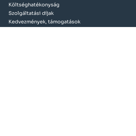
Költséghatékonyság
Szolgáltatási díjak
Kedvezmények, támogatások
Elnyert pályázatok
KÖTELEZŐ TÁJÉKOZTATÁS
Üzletszabályzat
Fogyasztóvédelem
Adatvédelem
Jogszabályok
NeoSoft
© Copyright MVM Oroszlányi Távhőtermelő és