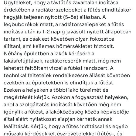
Ügyfeleket, hogy a távfűtés zavartalan indítása
érdekében a radiátorszelepeket a fűtés elindításkor
hagyják teljesen nyitott (5-ös) állásban. A
légbuborékok miatt, a radiátorszelepeket a fűtés
indítása után is 1-2 napig javasolt nyitott állapotban
tartani, és csak ezt követően olyan fokozatba
állítani, ami kellemes hőmérsékletet biztosít.
Néhány épületben a lakók kérésére a
lakásfelújítások, radiátorcserék miatt, még nem
lehetett feltölteni vízzel a fűtési rendszert. A
technikai feltételek rendelkezésre állását követően
ezekben az épületekben is elindítjuk a fűtést.
Ezeken a helyeken a többi lakó türelmét és
megértését kérjük. Azokon a fogyasztási helyeken,
ahol a szolgáltatás indítását követően még nem
igénylik a fűtést, a lakóközösség közös képviselője
által aláírt nyilatkozat alapján kérhetik annak
leállítását. Kérjük, hogy a fűtés indítással és egyéb
műszaki kérdésekkel, észrevételekkel (fűtés-, és