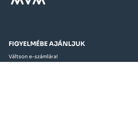
FIGYELMÉBE AJÁNLJUK
Váltson e-számlára!
Költséghatékonyság
Szolgáltatási díjak
Kedvezmények, támogatások
Elnyert pályázatok
KÖTELEZŐ TÁJÉKOZTATÁS
Üzletszabályzat
Fogyasztóvédelem
Adatvédelem