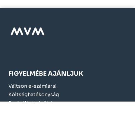
FIGYELMÉBE AJÁNLJUK
Váltson e-számlára!
Költséghatékonyság
Szolgáltatási díjak
Kedvezmények, támogatások
Elnyert pályázatok
KÖTELEZŐ TÁJÉKOZTATÁS