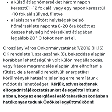
a külső átlaghőmérséklet három napon
keresztül +12 fok alá, vagy egy napon keresztül
+10 fok alá süllyed, illetve
a lakásban a fűtött helyiségek belső
hőmérséklete naponta 8-20 óra között az
összes helyiség hőmérsékleti átlagában
0
legalább 20
C fokot nem éri el.
Oroszlány Város Önkormányzatának 7/2012 (III.15)
ÖK rendelete 1. szakaszának (8). bekezdése alapján
korábban lehetőségünk volt külön megállapodás,
vagy írásos megrendelés alapján újra elindítani a
fűtést, de a fennálló rendkívüli energetikai
körülmények hatására jelenleg erre nem látunk
módot és lehetőséget.
Kérjük, szíveskedjenek
elfogadni tájékoztatásunkat és egyúttal bízunk
abban, hogy az energiával való takarékoskodásban
hatékonyan tudunk Önökkel együttműködni!