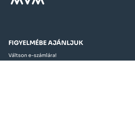
FIGYELMÉBE AJÁNLJUK
Váltson e-számlára!
Költséghatékonyság
Szolgáltatási díjak
Kedvezmények, támogatások
Elnyert pályázatok
KÖTELEZŐ TÁJÉKOZTATÁS
Üzletszabályzat
Fogyasztóvédelem
Adatvédelem