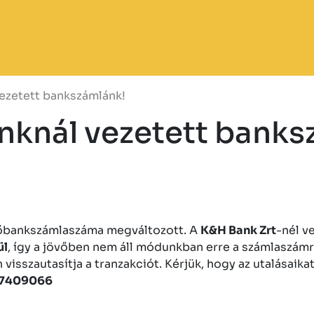
ezetett bankszámlánk!
nknál vezetett banks
 főbankszámlaszáma megváltozott. A
K&H Bank Zrt
-nél v
ül
, így a jövőben nem áll módunkban erre a számlaszám
visszautasítja a tranzakciót. Kérjük, hogy az utalásaik
67409066