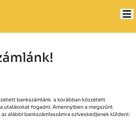
zámlánk!
ezetett bankszámlánk a korábban közzétett
ra utalásokat fogadni. Amennyiben a megszűnt
at az alábbi bankszámlaszámra szíveskedjenek küldeni: