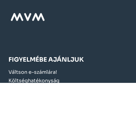
FIGYELMÉBE AJÁNLJUK
Váltson e-számlára!
Költséghatékonyság
Szolgáltatási díjak
Kedvezmények, támogatások
Elnyert pályázatok
KÖTELEZŐ TÁJÉKOZTATÁS
Üzletszabályzat