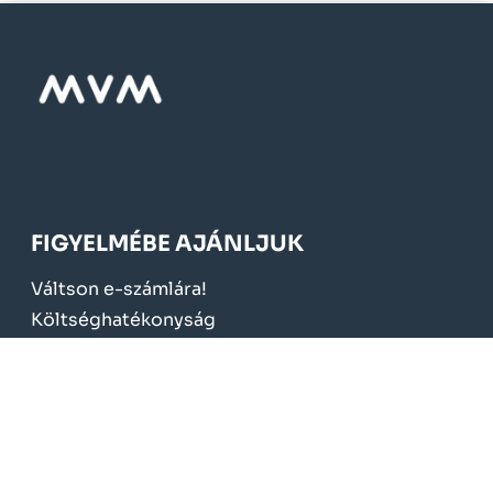
FIGYELMÉBE AJÁNLJUK
Váltson e-számlára!
Költséghatékonyság
Szolgáltatási díjak
Kedvezmények, támogatások
Elnyert pályázatok
KÖTELEZŐ TÁJÉKOZTATÁS