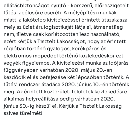
ellátásbiztonságot nyújtó - korszerű, előreszigetelt
fűtési acélcsőre cseréli. A mélyépítési munkák
miatt, a lakótelep kivitelezéssel érintett útszakasza
mely az üzlet árulogisztikáját látja el, átmenetileg
nem, illetve csak korlátozottan lesz használható,
ezért kérjük a Tisztelt Lakosságot, hogy az érintett
régióban történő gyalogos, kerékpáros és
elektromos mopeddel történő közlekedéskor ezt
vegyék figyelembe. A kivitelezési munka az időjárás
függvényében várhatóan 2020. május 20.-án
kezdődik el és befejezése két lépcsőben történik. A
fűtési rendszer átadása 2020. június 10.-én történik
meg. Az érintett közterületi felületek közlekedésre
alkalmas helyreállítása pedig várhatóan 2020.
június 30.-ig készül el. Kérjük a Tisztelt Lakosság
szíves türelmét!