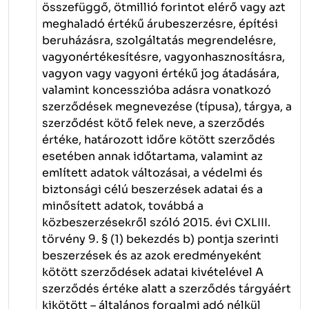
összefüggő, ötmillió forintot elérő vagy azt
meghaladó értékű árubeszerzésre, építési
beruházásra, szolgáltatás megrendelésre,
vagyonértékesítésre, vagyonhasznosításra,
vagyon vagy vagyoni értékű jog átadására,
valamint koncesszióba adásra vonatkozó
szerződések megnevezése (típusa), tárgya, a
szerződést kötő felek neve, a szerződés
értéke, határozott időre kötött szerződés
esetében annak időtartama, valamint az
említett adatok változásai, a védelmi és
biztonsági célú beszerzések adatai és a
minősített adatok, továbbá a
közbeszerzésekről szóló 2015. évi CXLIII.
törvény 9. § (1) bekezdés
b)
pontja szerinti
beszerzések és az azok eredményeként
kötött szerződések adatai kivételével A
szerződés értéke alatt a szerződés tárgyáért
kikötött – általános forgalmi adó nélkül