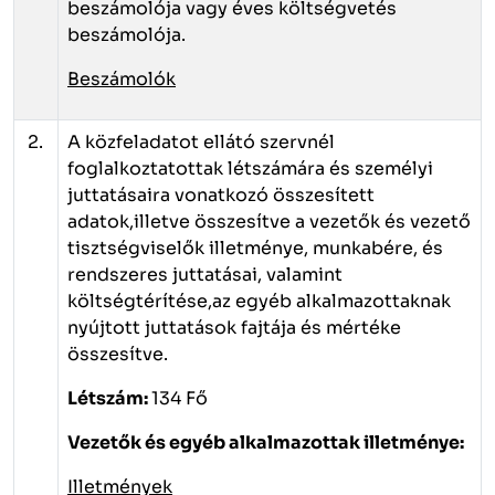
beszámolója vagy éves költségvetés
beszámolója.
Beszámolók
2.
A közfeladatot ellátó szervnél
foglalkoztatottak létszámára és személyi
juttatásaira vonatkozó összesített
adatok,illetve összesítve a vezetők és vezető
tisztségviselők illetménye, munkabére, és
rendszeres juttatásai, valamint
költségtérítése,az egyéb alkalmazottaknak
nyújtott juttatások fajtája és mértéke
összesítve.
Létszám:
134 Fő
Vezetők és egyéb alkalmazottak illetménye:
Illetmények