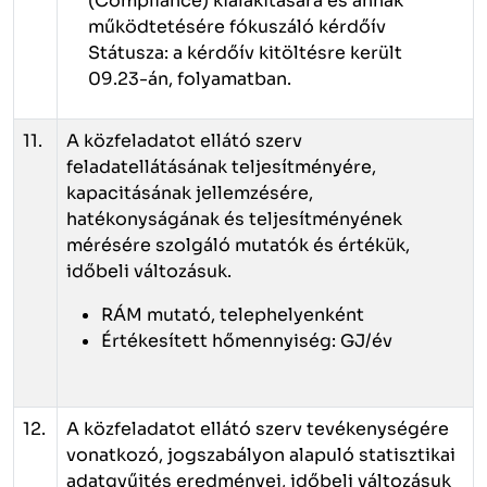
(Compliance) kialakítására és annak
működtetésére fókuszáló kérdőív
Státusza: a kérdőív kitöltésre került
09.23-án, folyamatban.
11.
A közfeladatot ellátó szerv
feladatellátásának teljesítményére,
kapacitásának jellemzésére,
hatékonyságának és teljesítményének
mérésére szolgáló mutatók és értékük,
időbeli változásuk.
RÁM mutató, telephelyenként
Értékesített hőmennyiség: GJ/év
12.
A közfeladatot ellátó szerv tevékenységére
vonatkozó, jogszabályon alapuló statisztikai
adatgyűjtés eredményei, időbeli változásuk