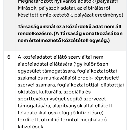
meghatározott nyilvános adatok (pályázati
kiírások, pályázók adatai, az elbírálásról
készített emlékeztetők, pályázat eredménye)
Társaságunknál ez a közérdekű adat nem áll
rendelkezésre.
(A Társaság vonatkozásában
nem értelmezhető közzétételi egység.)
6.
A közfeladatot ellátó szerv által nem
alapfeladatai ellátására (így különösen
egyesület támogatására, foglalkoztatottai
szakmai és munkavállalói érdek-képviseleti
szervei számára, foglalkoztatottjai, ellátottjai
oktatási, kulturális, szociális és
sporttevékenységet segítő szervezet
támogatására, alapítványok által ellátott
feladatokkal összefüggő kifizetésre)
fordított, ötmillió forintot meghaladó
kifizetések.