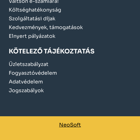
Váltson e-számlára!
Költséghatékonyság
Szolgáltatási díjak
Kedvezmények, támogatások
Elnyert pályázatok
KÖTELEZŐ TÁJÉKOZTATÁS
Üzletszabályzat
Fogyasztóvédelem
Adatvédelem
Jogszabályok
NeoSoft