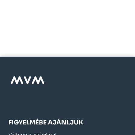
FIGYELMÉBE AJÁNLJUK
Váltson e-számlára!