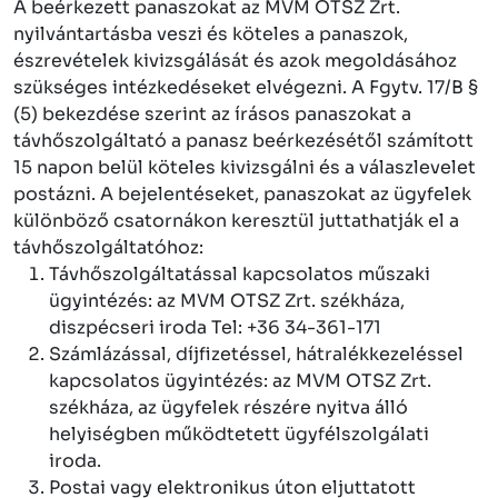
A beérkezett panaszokat az MVM OTSZ Zrt.
nyilvántartásba veszi és köteles a panaszok,
észrevételek kivizsgálását és azok megoldásához
szükséges intézkedéseket elvégezni. A Fgytv. 17/B §
(5) bekezdése szerint az írásos panaszokat a
távhőszolgáltató a panasz beérkezésétől számított
15 napon belül köteles kivizsgálni és a válaszlevelet
postázni. A bejelentéseket, panaszokat az ügyfelek
különböző csatornákon keresztül juttathatják el a
távhőszolgáltatóhoz:
Távhőszolgáltatással kapcsolatos műszaki
ügyintézés: az MVM OTSZ Zrt. székháza,
diszpécseri iroda Tel: +36 34-361-171
Számlázással, díjfizetéssel, hátralékkezeléssel
kapcsolatos ügyintézés: az MVM OTSZ Zrt.
székháza, az ügyfelek részére nyitva álló
helyiségben működtetett ügyfélszolgálati
iroda.
Postai vagy elektronikus úton eljuttatott