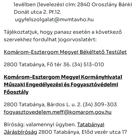
levélben (levelezési cím: 2840 Oroszlány Bánki
Donát utca 2. Pf.12.
ugyfelszolgalat@mvmtavho.hu
Tájékoztatjuk, hogy panasz esetén a következő
szervekhez fordulhat jogorvoslatért:
Komárom-Esztergom Megyei Békéltető Testület
2800 Tatabánya, Fő tér 36. (34) 513-010
Komárom-Esztergom Megyei Kormányhivatal
Műszaki Engedélyezési és Fogyasztóvédelmi
Főosztály
2800 Tatabánya, Bárdos L. u. 2. (34) 309-303
fogyasztovedelem.meff@komarom.gov.hu
Bíróság: valamennyi ügyben.
Tatabányai
Járásbíróság
2800 Tatabánya, Előd vezér utca 17