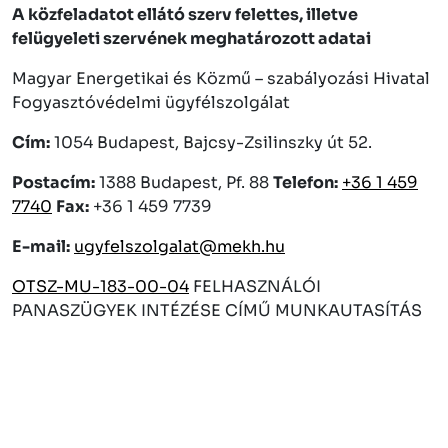
A közfeladatot ellátó szerv felettes, illetve
felügyeleti szervének meghatározott adatai
Magyar Energetikai és Közmű – szabályozási Hivatal
Fogyasztóvédelmi ügyfélszolgálat
Cím:
1054 Budapest, Bajcsy-Zsilinszky út 52.
Postacím:
1388 Budapest, Pf. 88
Telefon:
+36 1 459
7740
Fax:
+36 1 459 7739
E-mail:
ugyfelszolgalat@mekh.hu
OTSZ-MU-183-00-04
FELHASZNÁLÓI
PANASZÜGYEK INTÉZÉSE CÍMŰ MUNKAUTASÍTÁS