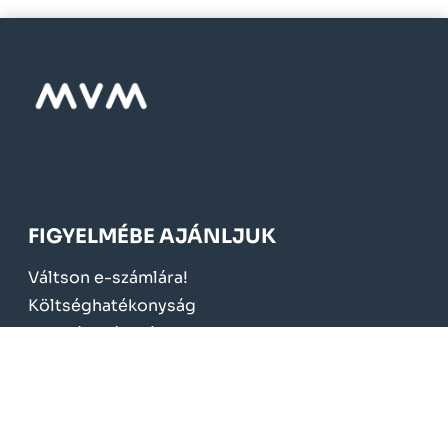
FIGYELMÉBE AJÁNLJUK
Váltson e-számlára!
Költséghatékonyság
Szolgáltatási díjak
Kedvezmények, támogatások
Elnyert pályázatok
KÖTELEZŐ TÁJÉKOZTATÁS