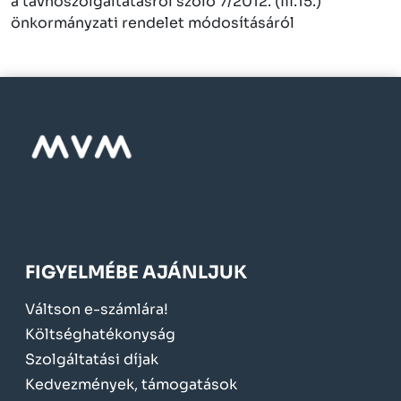
a távhőszolgáltatásról szóló 7/2012. (III.15.)
önkormányzati rendelet módosításáról
FIGYELMÉBE AJÁNLJUK
Váltson e-számlára!
Költséghatékonyság
Szolgáltatási díjak
Kedvezmények, támogatások