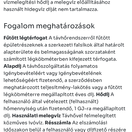
vízmelegítési hődíj a melegvíz előállításához
használt hidegvíz díját nem tartalmazza.
Fogalom meghatározások
Fűtött légtérfogat
A távhőrendszerről fűtött
épületrészeknek a szerkezeti falsíkok által határolt
alapterülete és belmagasságának szorzataként
számított légköbméterben kifejezett térfogata.
Alapdíj
A távhőszolgáltatás folyamatos
igénybevételéért vagy igénybevételének
lehetőségéért fizetendő, a szerződésben
meghatározott teljesítmény-lakötés vagy a fűtött
légköbméterre megállapított éves díj.
Hődíj
A
felhasználó által vételezett (felhasznált)
hőmennyiség után fizetendő, 1 GJ-ra megállapított
díj.
Használati melegvíz
Távhővel felmelegített
közműves ivóvíz.
Résszámla
Az elszámolási
időszakon belül a felhasználó vagy díjfizető részére