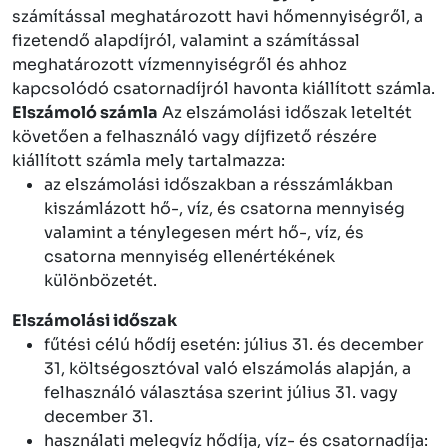
számítással meghatározott havi hőmennyiségről, a
fizetendő alapdíjról, valamint a számítással
meghatározott vízmennyiségről és ahhoz
kapcsolódó csatornadíjról havonta kiállított számla.
Elszámoló számla
Az elszámolási időszak leteltét
követően a felhasználó vagy díjfizető részére
kiállított számla mely tartalmazza:
az elszámolási időszakban a résszámlákban
kiszámlázott hő-, víz, és csatorna mennyiség
valamint a ténylegesen mért hő-, víz, és
csatorna mennyiség ellenértékének
különbözetét.
Elszámolási időszak
fűtési célú hődíj esetén: július 31. és december
31, költségosztóval való elszámolás alapján, a
felhasználó választása szerint július 31. vagy
december 31.
használati melegvíz hődíja, víz- és csatornadíja: