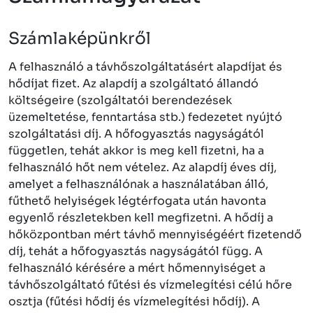
Számlaképünkről
A felhasználó a távhőszolgáltatásért alapdíjat és
hődíjat fizet. Az alapdíj a szolgáltató állandó
költségeire (szolgáltatói berendezések
üzemeltetése, fenntartása stb.) fedezetet nyújtó
szolgáltatási díj. A hőfogyasztás nagyságától
független, tehát akkor is meg kell fizetni, ha a
felhasználó hőt nem vételez. Az alapdíj éves díj,
amelyet a felhasználónak a használatában álló,
fűthető helyiségek légtérfogata után havonta
egyenlő részletekben kell megfizetni. A hődíj a
hőközpontban mért távhő mennyiségéért fizetendő
díj, tehát a hőfogyasztás nagyságától függ. A
felhasználó kérésére a mért hőmennyiséget a
távhőszolgáltató fűtési és vízmelegítési célú hőre
osztja (fűtési hődíj és vízmelegítési hődíj). A