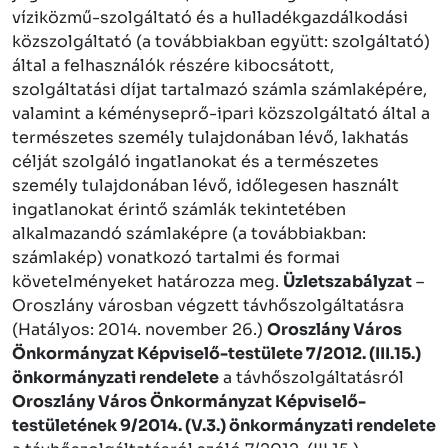
víziközmű-szolgáltató és a hulladékgazdálkodási
közszolgáltató (a továbbiakban együtt: szolgáltató)
által a felhasználók részére kibocsátott,
szolgáltatási díjat tartalmazó számla számlaképére,
valamint a kéményseprő-ipari közszolgáltató által a
természetes személy tulajdonában lévő, lakhatás
célját szolgáló ingatlanokat és a természetes
személy tulajdonában lévő, időlegesen használt
ingatlanokat érintő számlák tekintetében
alkalmazandó számlaképre (a továbbiakban:
számlakép) vonatkozó tartalmi és formai
követelményeket határozza meg.
Üzletszabályzat
–
Oroszlány városban végzett távhőszolgáltatásra
(Hatályos: 2014. november 26.)
Oroszlány Város
Önkormányzat Képviselő-testülete 7/2012. (III.15.)
önkormányzati rendelete
a távhőszolgáltatásról
Oroszlány Város Önkormányzat Képviselő-
testületének 9/2014. (V.3.) önkormányzati rendelete