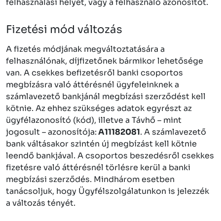
felhasználási helyet, vagy a felhasználó azonosítót.
Fizetési mód változás
A fizetés módjának megváltoztatására a
felhasználónak, díjfizetőnek bármikor lehetősége
van. A csekkes befizetésről banki csoportos
megbízásra való áttérésnél ügyfeleinknek a
számlavezető bankjánál megbízási szerződést kell
kötnie. Az ehhez szükséges adatok egyrészt az
ügyfélazonosító (kód), illetve a Távhő – mint
jogosult – azonosítója:
A11182081
. A számlavezető
bank váltásakor szintén új megbízást kell kötnie
leendő bankjával. A csoportos beszedésről csekkes
fizetésre való áttérésnél törlésre kerül a banki
megbízási szerződés. Mindhárom esetben
tanácsoljuk, hogy Ügyfélszolgálatunkon is jelezzék
a változás tényét.